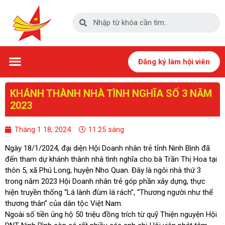
Trang chủ
Giới thiệu
Tin tức – Sự kiện
Hội viên
Chân dung doanh nhân
Hoạt động hội viên
Hoạt động thiện nguyện
Giao thương
Thư viện
Đăng ký làm hội viên
KHÁNH THÀNH NHÀ TÌNH NGHĨA SỐ 3 NĂM
2023
Tháng 1 18, 2024
11:25 sáng
Ngày 18/1/2024, đại diện Hội Doanh nhân trẻ tỉnh Ninh Bình đã
đến tham dự khánh thành nhà tình nghĩa cho bà Trần Thị Hoa tại
thôn 5, xã Phú Long, huyện Nho Quan. Đây là ngôi nhà thứ 3
trong năm 2023 Hội Doanh nhân trẻ góp phần xây dựng, thực
hiện truyền thống “Lá lành đùm lá rách”, “Thương người như thể
thương thân” của dân tộc Việt Nam.
Ngoài số tiền ủng hộ 50 triệu đồng trích từ quỹ Thiện nguyện Hội