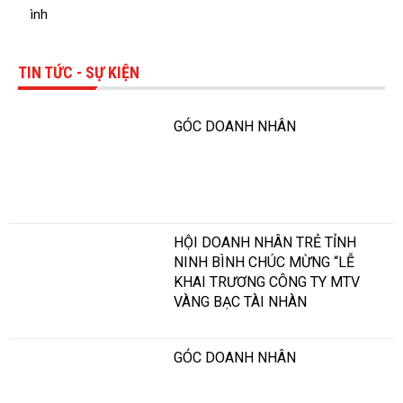
ình
TIN TỨC - SỰ KIỆN
GÓC DOANH NHÂN
HỘI DOANH NHÂN TRẺ TỈNH
NINH BÌNH CHÚC MỪNG “LỄ
KHAI TRƯƠNG CÔNG TY MTV
VÀNG BẠC TÀI NHÀN
GÓC DOANH NHÂN