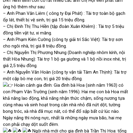
DNT Ninh Bình còn có rất nhiều các anh chị Hội viên phát tâm
ủng hộ thêm như sau:
– Anh Phan Văn Liêm ( công ty Đại Phát) : Tài trợ toàn bộ gạch
ốp lát, thiết bị vệ sinh, trị giá 15 triệu đồng.
– Chị Đinh Thị Thu Hiền (tập đoàn Xuân Khiêm) : Tài trợ 5 triệu
đồng tiền vật tư, xi măng.
– Anh Phạm Kiên Cường (công ty giải trí Sắc Việt): Tài trợ sơn
cho ngôi nhà, trị giá 8 triệu đồng.
– Chị Nguyễn Thị Phương Nhung (Doanh nghiệp nhôm kính, nội
thất Hòa Nhung): Tài trợ 1 bộ ga giường và 1 bộ nồi inox nhé, trị
giá 2,5 triệu đồng.
– Anh Nguyễn Văn Hoàn (công ty vận tải Tâm An Thịnh): Tài trợ
một cặp bò mẹ con, trị giá 20 triệu đồng.
Hoàn cảnh gia đình: Gia đình bà Hoa (sinh năm 1963) có
con Phạm Văn Trường (sinh năm 1996). Hai mẹ con bà Hoa mất
khả năng lao động, khả năng nhận thức chậm, sống nương tựa
cùng nhau và sinh hoạt trong căn nhà nhỏ đã nứt dột, tường
bong tróc, xà nhà đã mục nát, có thể đổ sập bất cứ lúc nào.
Ngày nắng thì nóng nực, nhất là những ngày mưa bão, hai mẹ
con phải chạy dột suốt đêm.
Ngôi nhà mới cho gia đình bà Trần Thị Hoa: tổng