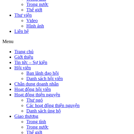
Trong nước
Thế giới
Thư viện
Video
Hình ảnh
Liên hệ
Menu
Trang chủ
Giới thiệu
Tin tức – Sự kiện
Hội viên
Ban lãnh đạo hội
Danh sách hội viên
Chân dung doanh nhân
Hoạt động hội viên
Hoạt động thiện nguyện
Thư ngỏ
Các hoạt động thiện nguyện
Danh sách ủng hộ
Giao thương
Trong tỉnh
Trong nước
Thế giới