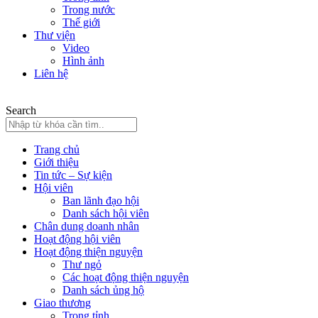
Trong nước
Thế giới
Thư viện
Video
Hình ảnh
Liên hệ
Search
Trang chủ
Giới thiệu
Tin tức – Sự kiện
Hội viên
Ban lãnh đạo hội
Danh sách hội viên
Chân dung doanh nhân
Hoạt động hội viên
Hoạt động thiện nguyện
Thư ngỏ
Các hoạt động thiện nguyện
Danh sách ủng hộ
Giao thương
Trong tỉnh