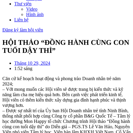
Thư viện
Video
Hình ảnh
Liên hệ
Đăng ký làm hội viên
HỘI THẢO “ĐỒNG HÀNH CÙNG CON
TUỔI DẬY THÌ”
Tháng 10 29, 2024
1:52 sáng
Căn cứ kế hoạch hoạt động và phong trào Doanh nhân trẻ năm
2024;
– Với mong muốn các Hội viên sẽ được trang bị kiến thức và kỹ
năng làm cha mẹ hiệu quả hơn. Bên cạnh việc phát triển kinh tế,
Hội viên có thêm kiến thức xây dựng gia đình hạnh phúc và thịnh
vượng hơn.
– Được sự nhất trí của Ủy ban Hội Doanh nhân trẻ tỉnh Ninh Bình,
thống nhất phối hợp cùng Công ty cổ phần B&G Quốc Tế – Tâm lý
học đường Mon Happy tổ chức Chương trình Hội thảo “Đồng hành
cùng con tuổi dậy thì” do Diễn giả – PGS.TS Lê Văn Hảo, Nguyên
Viện phó viện Tâm lý học, Viện hàn lâm KHXH Việt Nam, Cố Vấn