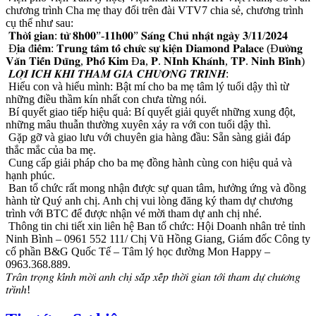
chương trình Cha mẹ thay đổi trên đài VTV7 chia sẻ, chương trình
cụ thể như sau:
𝐓𝐡𝐨̛̀𝐢 𝐠𝐢𝐚𝐧: 𝐭𝐮̛̀ 𝟖𝐡𝟎𝟎”-𝟏𝟏𝐡𝟎𝟎” 𝐒𝐚́𝐧𝐠 𝐂𝐡𝐮̉ 𝐧𝐡𝐚̣̂𝐭 𝐧𝐠𝐚̀𝐲 𝟑/𝟏𝟏/𝟐𝟎𝟐𝟒
Đ𝐢̣𝐚 đ𝐢𝐞̂̉𝐦: 𝐓𝐫𝐮𝐧𝐠 𝐭𝐚̂𝐦 𝐭𝐨̂̉ 𝐜𝐡𝐮̛́𝐜 𝐬𝐮̛̣ 𝐤𝐢𝐞̣̂𝐧 𝐃𝐢𝐚𝐦𝐨𝐧𝐝 𝐏𝐚𝐥𝐚𝐜𝐞 (Đ𝐮̛𝐨̛̀𝐧𝐠
𝐕𝐚̆𝐧 𝐓𝐢𝐞̂́𝐧 𝐃𝐮̃𝐧𝐠, 𝐏𝐡𝐨̂́ 𝐊𝐢𝐦 Đ𝐚, 𝐏. 𝐍𝐈𝐧𝐡 𝐊𝐡𝐚́𝐧𝐡, 𝐓𝐏. 𝐍𝐢𝐧𝐡 𝐁𝐢̀𝐧𝐡)
𝑳𝑶̛̣𝑰 𝑰́𝑪𝑯 𝑲𝑯𝑰 𝑻𝑯𝑨𝑴 𝑮𝑰𝑨 𝑪𝑯𝑼̛𝑶̛𝑵𝑮 𝑻𝑹𝑰̀𝑵𝑯:
Hiểu con và hiểu mình: Bật mí cho ba mẹ tâm lý tuổi dậy thì từ
những điều thầm kín nhất con chưa từng nói.
Bí quyết giao tiếp hiệu quả: Bí quyết giải quyết những xung đột,
những mâu thuẫn thường xuyên xảy ra với con tuổi dậy thì.
Gặp gỡ và giao lưu với chuyên gia hàng đầu: Sẵn sàng giải đáp
thắc mắc của ba mẹ.
Cung cấp giải pháp cho ba mẹ đồng hành cùng con hiệu quả và
hạnh phúc.
Ban tổ chức rất mong nhận được sự quan tâm, hưởng ứng và đồng
hành từ Quý anh chị. Anh chị vui lòng đăng ký tham dự chương
trình với BTC để được nhận vé mời tham dự anh chị nhé.
Thông tin chi tiết xin liên hệ Ban tổ chức: Hội Doanh nhân trẻ tỉnh
Ninh Bình – 0961 552 111/ Chị Vũ Hồng Giang, Giám đốc Công ty
cổ phần B&G Quốc Tế – Tâm lý học đường Mon Happy –
0963.368.889.
𝑇𝑟𝑎̂𝑛 𝑡𝑟𝑜̣𝑛𝑔 𝑘𝑖́𝑛ℎ 𝑚𝑜̛̀𝑖 𝑎𝑛ℎ 𝑐ℎ𝑖̣ 𝑠𝑎̆́𝑝 𝑥𝑒̂́𝑝 𝑡ℎ𝑜̛̀𝑖 𝑔𝑖𝑎𝑛 𝑡𝑜̛́𝑖 𝑡ℎ𝑎𝑚 𝑑𝑢̛̣ 𝑐ℎ𝑢̛𝑜̛𝑛𝑔
𝑡𝑟𝑖̀𝑛ℎ!