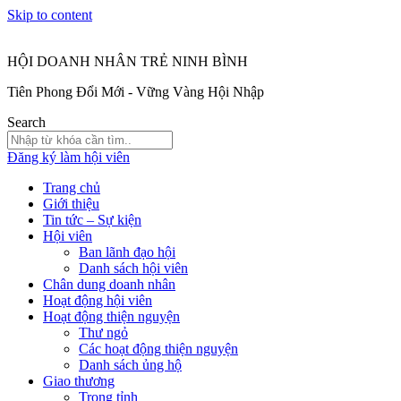
Skip to content
HỘI DOANH NHÂN TRẺ NINH BÌNH
Tiên Phong Đổi Mới - Vững Vàng Hội Nhập
Search
Đăng ký làm hội viên
Trang chủ
Giới thiệu
Tin tức – Sự kiện
Hội viên
Ban lãnh đạo hội
Danh sách hội viên
Chân dung doanh nhân
Hoạt động hội viên
Hoạt động thiện nguyện
Thư ngỏ
Các hoạt động thiện nguyện
Danh sách ủng hộ
Giao thương
Trong tỉnh