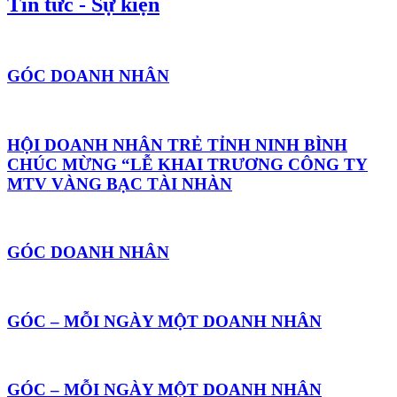
Tin tức - Sự kiện
GÓC DOANH NHÂN
HỘI DOANH NHÂN TRẺ TỈNH NINH BÌNH
CHÚC MỪNG “LỄ KHAI TRƯƠNG CÔNG TY
MTV VÀNG BẠC TÀI NHÀN
GÓC DOANH NHÂN
GÓC – MỖI NGÀY MỘT DOANH NHÂN
GÓC – MỖI NGÀY MỘT DOANH NHÂN