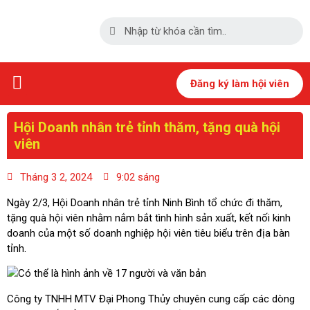
Trang chủ
Giới thiệu
Tin tức – Sự kiện
Hội viên
Chân dung doanh nhân
Hoạt động hội viên
Hoạt động thiện nguyện
Giao thương
Thư viện
Đăng ký làm hội viên
Hội Doanh nhân trẻ tỉnh thăm, tặng quà hội
viên
Tháng 3 2, 2024
9:02 sáng
Ngày 2/3, Hội Doanh nhân trẻ tỉnh Ninh Bình tổ chức đi thăm,
tặng quà hội viên nhằm nắm bắt tình hình sản xuất, kết nối kinh
doanh của một số doanh nghiệp hội viên tiêu biểu trên địa bàn
tỉnh.
Công ty TNHH MTV Đại Phong Thủy chuyên cung cấp các dòng