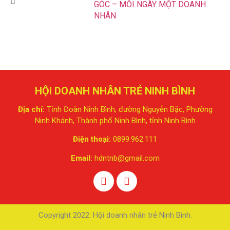
GÓC – MỖI NGÀY MỘT DOANH
NHÂN
HỘI DOANH NHÂN TRẺ NINH BÌNH
Địa chỉ:
Tỉnh Đoàn Ninh Bình, đường Nguyễn Bặc, Phường
Ninh Khánh, Thành phố Ninh Bình, tỉnh Ninh Bình
Điện thoại:
0899.962.111
Email:
hdntnb@gmail.com
Copyright 2022. Hội doanh nhân trẻ Ninh Bình.