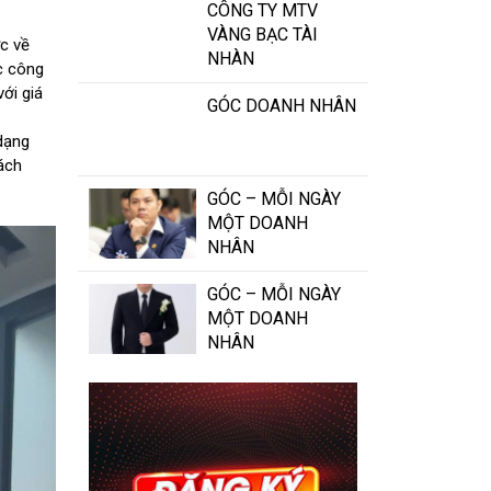
CÔNG TY MTV
VÀNG BẠC TÀI
ực về
NHÀN
c công
ới giá
GÓC DOANH NHÂN
 dạng
ách
GÓC – MỖI NGÀY
MỘT DOANH
NHÂN
GÓC – MỖI NGÀY
MỘT DOANH
NHÂN