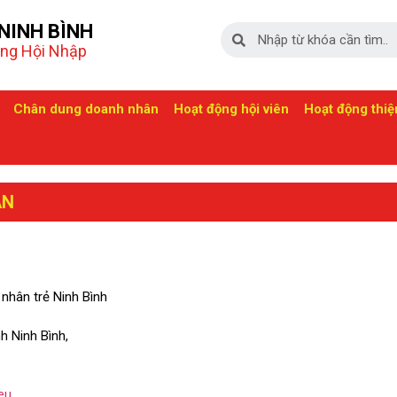
NINH BÌNH
àng Hội Nhập
Chân dung doanh nhân
Hoạt động hội viên
Hoạt động thi
ÂN
nhân trẻ Ninh Bình
h Ninh Bình,
eu