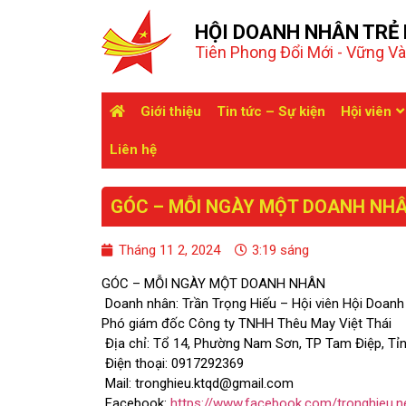
HỘI DOANH NHÂN TRẺ 
Tiên Phong Đổi Mới - Vững V
Giới thiệu
Tin tức – Sự kiện
Hội viên
Liên hệ
GÓC – MỖI NGÀY MỘT DOANH NH
Tháng 11 2, 2024
3:19 sáng
GÓC – MỖI NGÀY MỘT DOANH NHÂN
Doanh nhân: Trần Trọng Hiếu – Hội viên Hội Doanh 
Phó giám đốc Công ty TNHH Thêu May Việt Thái
Địa chỉ: Tổ 14, Phường Nam Sơn, TP Tam Điệp, Tỉn
Điện thoại: 0917292369
Mail: tronghieu.ktqd@gmail.com
Facebook:
https://www.facebook.com/tronghieu.n