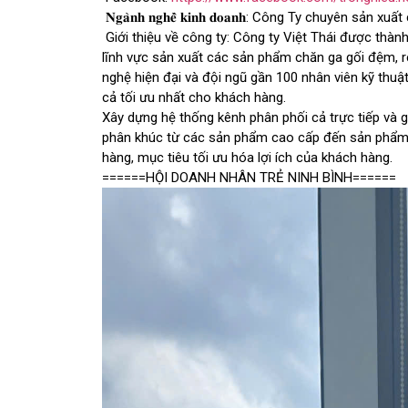
𝐍𝐠𝐚̀𝐧𝐡 𝐧𝐠𝐡𝐞̂̀ 𝐤𝐢𝐧𝐡 𝐝𝐨𝐚𝐧𝐡: Công Ty chuyên s
Giới thiệu về công ty: Công ty Việt Thái được thàn
lĩnh vực sản xuất các sản phẩm chăn ga gối đệm, 
nghệ hiện đại và đội ngũ gần 100 nhân viên kỹ thuậ
cả tối ưu nhất cho khách hàng.
Xây dựng hệ thống kênh phân phối cả trực tiếp và g
phân khúc từ các sản phẩm cao cấp đến sản phẩm 
hàng, mục tiêu tối ưu hóa lợi ích của khách hàng.
======HỘI DOANH NHÂN TRẺ NINH BÌNH======