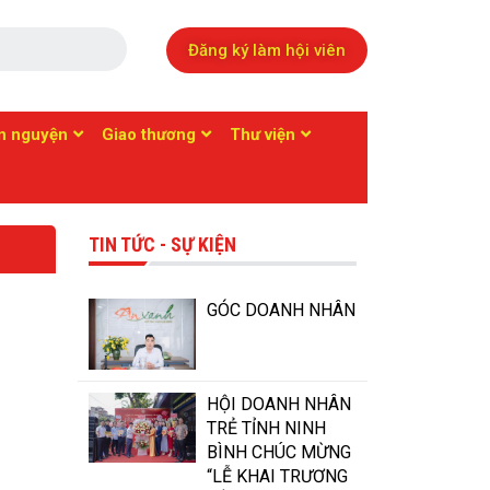
Đăng ký làm hội viên
ện nguyện
Giao thương
Thư viện
TIN TỨC - SỰ KIỆN
GÓC DOANH NHÂN
HỘI DOANH NHÂN
TRẺ TỈNH NINH
BÌNH CHÚC MỪNG
“LỄ KHAI TRƯƠNG