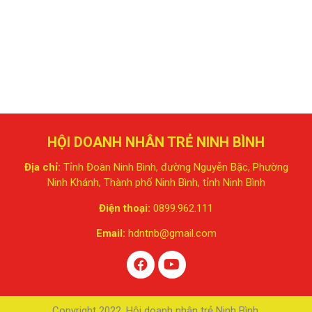
HỘI DOANH NHÂN TRẺ NINH BÌNH
Địa chỉ:
Tỉnh Đoàn Ninh Bình, đường Nguyễn Bặc, Phường
Ninh Khánh, Thành phố Ninh Bình, tỉnh Ninh Bình
Điện thoại:
0899.962.111
Email:
hdntnb@gmail.com
Copyright 2022. Hội doanh nhân trẻ Ninh Bình.