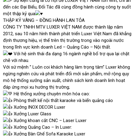
Sự kiện cũng là cơ hội để LUXER VIỆT NAM tôn vinh, chi ân
đến các Đại Biểu, Đối Tác đã cùng đồng hành cùng công ty suốt
một thập kỷ qua
THẬP KỶ VÀNG – ĐỒNG HÀNH LAN TỎA
CÔNG TY TNHH MTV LUXER VIỆT NAM được thành lập năm
2012, sau 10 năm hình thành phát triển Luxer Việt Nam đã khẳng
định thương hiệu, vị thế trên thị trường trong vào ngoài nước
trong lĩnh vực kinh doanh Led – Quảng Cáo – Nội thất.
Với hệ sinh thái đa dạng 16 ngành nghề bổ trợ qua lại chặt
chẽ với nhau.
Với sứ mệnh ” Luôn coi khách hàng làm trọng tâm” Luxer không
ngừng nghiên cứu và phát triển đổi mới sản phẩm, mở rộng quy
mô hệ thống xưởng sản xuất, chính sách kinh doanh linh hoạt
đáp ứng mọi xu hướng thị trường;
Hệ thống xưởng chuyên môn hóa cao:
Phòng thiết kế nội thất karaoke và biển quảng cáo
Xưởng INOX DECOR Luxer
Xưởng Luxer Glass
Xưởng khoan cắt CNC – Laser Luxer
Xưởng Quảng Cao – In Luxer:
Xưởng Bàn Ghế Sofa Karaoke Luxer