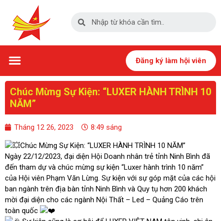
Trang chủ
Giới thiệu
Tin tức – Sự kiện
Hội viên
Chân dung doanh nhân
Hoạt động hội viên
Hoạt động thiện nguyện
Giao thương
Thư viện
Đăng ký làm hội viên
Chúc Mừng Sự Kiện: “LUXER HÀNH TRÌNH 10
NĂM”
Tháng 12 26, 2023
8:49 sáng
Chúc Mừng Sự Kiện: “LUXER HÀNH TRÌNH 10 NĂM”
Ngày 22/12/2023, đại diện Hội Doanh nhân trẻ tỉnh Ninh Bình đã
đến tham dự và chúc mừng sự kiện “Luxer hành trình 10 năm”
của Hội viên Phạm Văn Lừng. Sự kiện với sự góp mặt của các hội
ban ngành trên địa bàn tỉnh Ninh Bình và Quy tụ hơn 200 khách
mời đại diện cho các ngành Nội Thất – Led – Quảng Cáo trên
toàn quốc