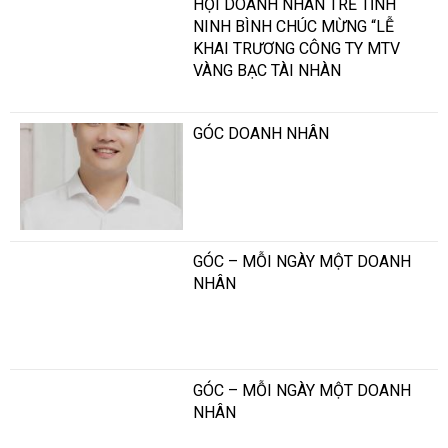
HỘI DOANH NHÂN TRẺ TỈNH
NINH BÌNH CHÚC MỪNG “LỄ
KHAI TRƯƠNG CÔNG TY MTV
VÀNG BẠC TÀI NHÀN
GÓC DOANH NHÂN
GÓC – MỖI NGÀY MỘT DOANH
NHÂN
GÓC – MỖI NGÀY MỘT DOANH
NHÂN